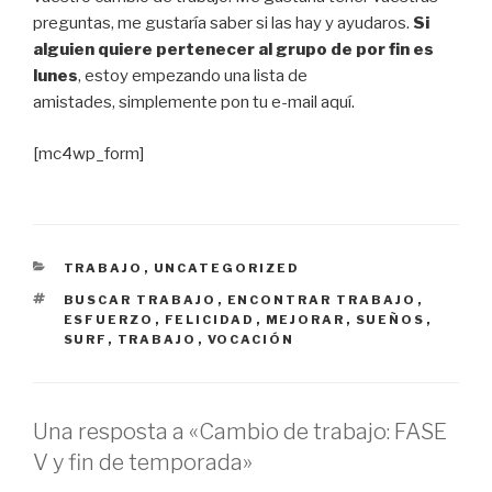
preguntas, me gustaría saber si las hay y ayudaros.
Si
alguien quiere pertenecer al grupo de por fin es
lunes
, estoy empezando una lista de
amistades, simplemente pon tu e-mail aquí.
[mc4wp_form]
CATEGORIES
TRABAJO
,
UNCATEGORIZED
ETIQUETES
BUSCAR TRABAJO
,
ENCONTRAR TRABAJO
,
ESFUERZO
,
FELICIDAD
,
MEJORAR
,
SUEÑOS
,
SURF
,
TRABAJO
,
VOCACIÓN
Una resposta a «Cambio de trabajo: FASE
V y fin de temporada»