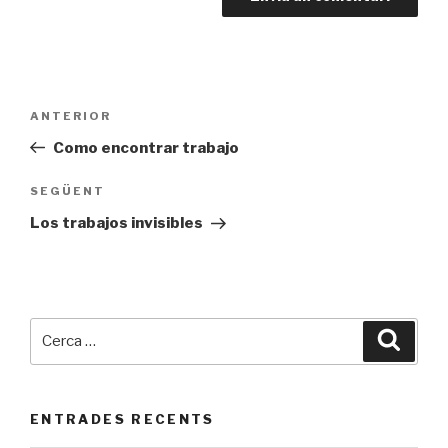
Navegació
ANTERIOR
Entrada
d'entrades
prèvia
Como encontrar trabajo
SEGÜENT
Entrada
següent
Los trabajos invisibles
Cerca:
Cerca
ENTRADES RECENTS