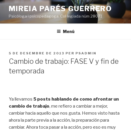
Vés
MIREIA PARÉS GUERRERO
al
Psicòloga i psicopedagoga. Col·legiada núm 28071
contingut
Menú
PUBLICAT
5 DE DESEMBRE DE 2013
PER
PSADMIN
A
Cambio de trabajo: FASE V y fin de
temporada
Ya llevamos
5 posts hablando de como afrontar un
cambio de trabajo
, me refiero a cambiar a mejor,
cambiar hacia aquello que nos gusta. Hemos visto hasta
ahora la parte previa a la acción, la preparación para
cambiar. Ahora toca pasar a la acción, pero eso es muy