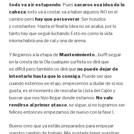
todo va a ir estupendo
. Pues
sacaros esa idea de la
cabeza
, esto va a costar, va a haber algunos NO en el
camino pero
hay que perseverar
. Ser tozudos
y constantes Hasta el final la Idea no se acaba, por lo
tanto hay que seguir luchando Esto es como la vida
misma habrá una de cal y una de arena.
Y llegamos a la etapa de
Mantenimiento
…buff! seguir
en la cresta de la Ola cualquier surfista os dirá que
es difícil pero también os dirá que
no puede dejar de
intentarlo hasta que lo consiga
. Puede ser que
cuando estemos en el ajo, empecemos a dudar de si nos
gusta, es el momento de rescatar la Lista del Cajón y
buscar que nos hizo llegar donde estamos.
No vale
rendirse al primer atasco
, se sigue, si no logramos ser
felices entonces empezamos de nuevo con la fase I.
Bueno creo que ya estáis preparados para empezar
vuestro cambio de trabajo. Me gustaría tener vuestras