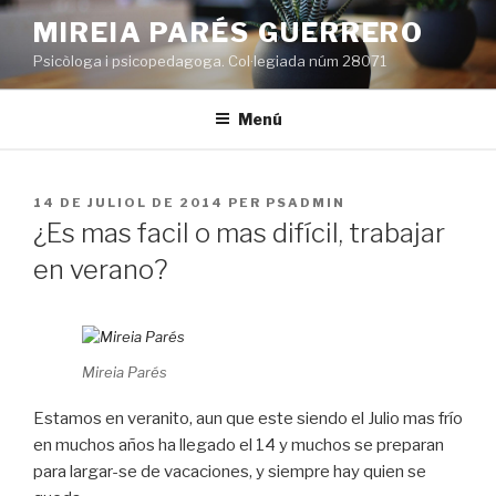
Vés
MIREIA PARÉS GUERRERO
al
Psicòloga i psicopedagoga. Col·legiada núm 28071
contingut
Menú
PUBLICAT
14 DE JULIOL DE 2014
PER
PSADMIN
A
¿Es mas facil o mas difícil, trabajar
en verano?
Mireia Parés
Estamos en veranito, aun que este siendo el Julio mas frío
en muchos años ha llegado el 14 y muchos se preparan
para largar-se de vacaciones, y siempre hay quien se