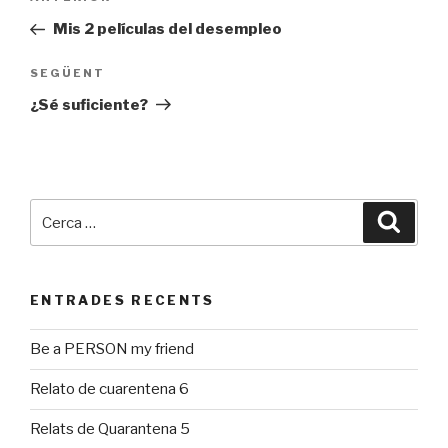
Entrada
d'entrades
prèvia
Mis 2 películas del desempleo
SEGÜENT
Entrada
següent
¿Sé suficiente?
Cerca:
Cerca
ENTRADES RECENTS
Be a PERSON my friend
Relato de cuarentena 6
Relats de Quarantena 5