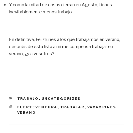
Y como la mitad de cosas cierran en Agosto, tienes
inevitablemente menos trabajo
En definitiva, Feliz lunes a los que trabajamos en verano,
después de esta lista a mi me compensa trabajar en
verano, ¿y a vosotros?
CATEGORIES
TRABAJO
,
UNCATEGORIZED
ETIQUETES
FUERTEVENTURA
,
TRABAJAR
,
VACACIONES
,
VERANO