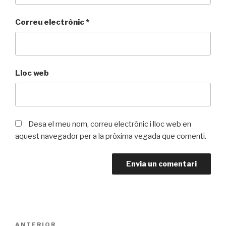
Correu electrònic
*
Lloc web
Desa el meu nom, correu electrònic i lloc web en
aquest navegador per a la pròxima vegada que comenti.
Navegació
ANTERIOR