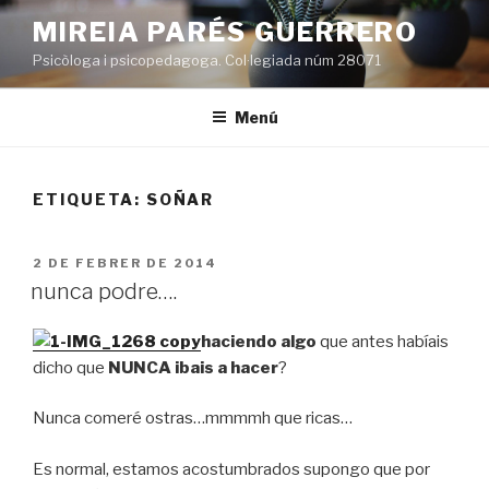
Vés
MIREIA PARÉS GUERRERO
al
Psicòloga i psicopedagoga. Col·legiada núm 28071
contingut
Menú
ETIQUETA:
SOÑAR
PUBLICAT
2 DE FEBRER DE 2014
A
nunca podre….
haciendo algo
que antes habíais
dicho que
NUNCA ibais a hacer
?
Nunca comeré ostras…mmmmh que ricas…
Es normal, estamos acostumbrados supongo que por