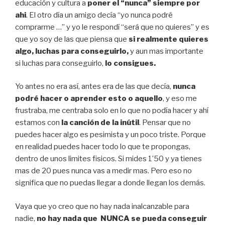
educación y cultura a
poner el “nunca” siempre por
ahi
. El otro día un amigo decía “yo nunca podré
comprarme …” y yo le respondí “será que no quieres” y es
que yo soy de las que piensa que
si realmente quieres
algo, luchas para conseguirlo,
y aun mas importante
si luchas para conseguirlo,
lo consigues.
Yo antes no era así, antes era de las que decía,
nunca
podré hacer o aprender esto o aquello
, y eso me
frustraba, me centraba solo en lo que no podía hacer y ahí
estamos con
la canción de la inútil
. Pensar que no
puedes hacer algo es pesimista y un poco triste. Porque
en realidad puedes hacer todo lo que te propongas,
dentro de unos limites fisicos. Si mides 1’50 y ya tienes
mas de 20 pues nunca vas a medir mas. Pero eso no
significa que no puedas llegar a donde llegan los demás.
Vaya que yo creo que no hay nada inalcanzable para
nadie,
no hay nada que NUNCA se pueda conseguir