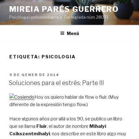
Vés
MIREIA PARÉS GUERRERO
al
Psicòloga i psicopedagoga. Col·legiada núm 28071
contingut
Menú
ETIQUETA:
PSICOLOGIA
PUBLICAT
9 DE GENER DE 2014
A
Soluciones para el estrés: Parte III
Hoy os quiero hablar de flow o fluir. (Muy
diferente de la expresión tengo flow.)
Hace algunos años por allá a los 90, se publico un libro
que se llama
Fluir
, el autor de nombre
Mihalyi
Csikszentmihalyi
, nos describe en este libro algo muy