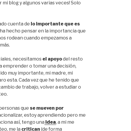
 mi blog y algunos varias veces! Solo
ado cuenta de
lo importante que es
 ha hecho pensar en la importancia que
e nos rodean cuando empezamos a
emás.
iales, necesitamos
el apoyo
del resto
ra emprender o tomar una decisión,
 sido muy importante, mi madre, mi
laro esta. Cada vez que he tenido que
ambio de trabajo, volver a estudiar o
teo.
 personas que
se mueven por
acionalizar, estoy aprendiendo pero me
ciona así, tengo una
idea
, a mi me
nteo, me la
critican
(de forma