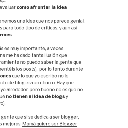
s,…
 evaluar
como afrontar la idea
enemos una idea que nos parece genial,
ara todo tipo de criticas, y aun así
irmes
.
más es muy importante, a veces
a me ha dado tanta ilusión que
erramienta no puedo saber la gente que
mentéis los posts), por lo tanto durante
iones
que lo que yo escribo no le
cto de blog era un churro. Hay que
yo alrededor, pero bueno no es que no
que
no tienen ni idea de blogs
y
o).
, gente que si se dedica a ser blogger,
as mejoras,
Mamá quiero ser Blogger