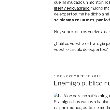
que ha ayudado un montón, lo
lifestylealcuadrado
mucho mas.
de expertos, me he dicho a mi
se plasma en un mes, por lo 
Hoy sobretodo os vuelvo a dar 
¿Cuál es vuestra estrategia pa
vuestro circulo de expertos?
PUBLICAT
1 DE NOVEMBRE DE 2013
A
Enemigo publico nu
Si amigos, hoy vamos a hablar
es para menos, están de moda