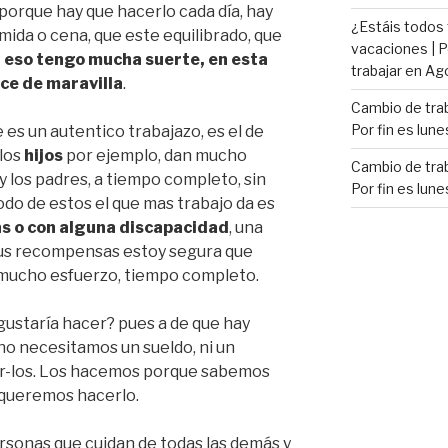
orque hay que hacerlo cada día, hay
¿Estáis todos
mida o cena, que este equilibrado, que
vacaciones | P
n eso tengo mucha suerte, en esta
trabajar en Ag
hace de maravilla
.
Cambio de trab
Por fin es lune
 es un autentico trabajazo, es el de
los
hijos
por ejemplo, dan mucho
Cambio de trab
 y los padres, a tiempo completo, sin
Por fin es lune
odo de estos el que mas trabajo da es
s o con alguna discapacidad
, una
 sus recompensas estoy segura que
 mucho esfuerzo, tiempo completo.
 gustaría hacer? pues a de que hay
no necesitamos un sueldo, ni un
izar-los. Los hacemos porque sabemos
 queremos hacerlo.
ersonas que cuidan de todas las demás y