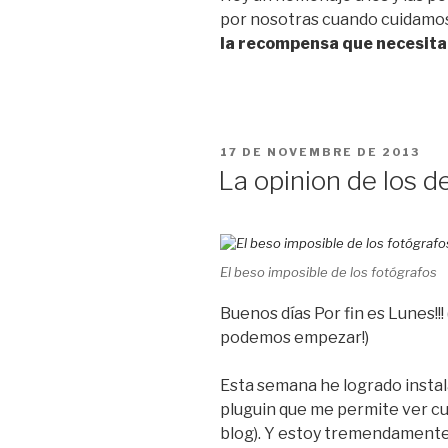
por nosotras cuando cuidamos
la recompensa que necesit
PUBLICAT
17 DE NOVEMBRE DE 2013
A
La opinion de los 
El beso imposible de los fotógrafos
Buenos días Por fin es Lunes!!!
podemos empezar!)
Esta semana he logrado insta
pluguin que me permite ver cu
blog). Y estoy tremendament