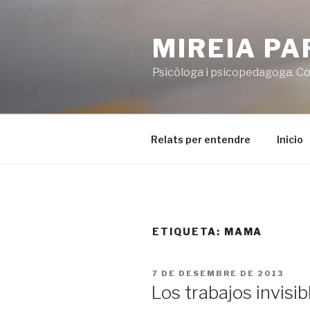
Vés
al
MIREIA P
contingut
Psicòloga i psicopedagoga. Co
Relats per entendre
Inicio
ETIQUETA:
MAMA
PUBLICAT
7 DE DESEMBRE DE 2013
A
Los trabajos invisib