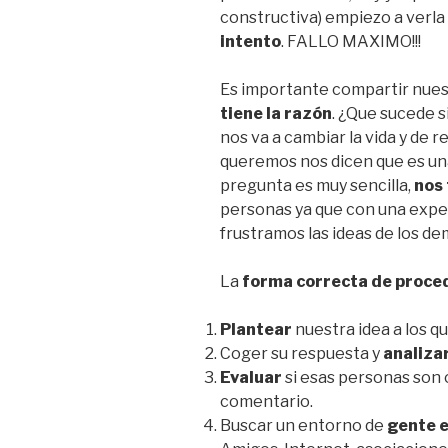
constructiva) empiezo a verl
intento
. FALLO MAXIMO!!!
Es importante compartir nues
tiene la razón
. ¿Que sucede 
nos va a cambiar la vida y de
queremos nos dicen que es una
pregunta es muy sencilla,
nos
personas ya que con una exper
frustramos las ideas de los de
La
forma correcta de proce
Plantear
nuestra idea a los q
Coger su respuesta y
analiza
Evaluar
si esas personas son 
comentario.
Buscar un entorno de
gente 