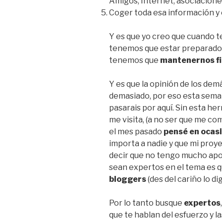
Amigos, Internet, asociacione
Coger toda esa información y
Y es que yo creo que cuando t
tenemos que estar preparados p
tenemos que
mantenernos f
Y es que la opinión de los de
demasiado, por eso esta seman
pasarais por aquí. Sin esta h
me visita, (a no ser que me co
el mes pasado
pensé en ocas
importa a nadie y que mi proye
decir que no tengo mucho apo
sean expertos en el tema es 
bloggers
(des del cariño lo dig
Por lo tanto busque
expertos
que te hablan del esfuerzo y l