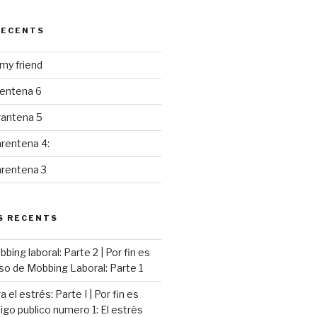
RECENTS
y friend
rentena 6
rantena 5
rentena 4:
arentena 3
S RECENTS
ing laboral: Parte 2 | Por fin es
so de Mobbing Laboral: Parte 1
 el estrés: Parte I | Por fin es
go publico numero 1: El estrés