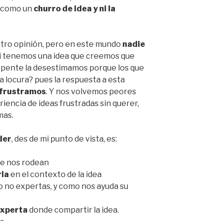
a como un
churro de idea y ni la
tro opinión, pero en este mundo
nadie
si tenemos una idea que creemos que
 repente la desestimamos porque los que
 locura? pues la respuesta a esta
 frustramos
. Y nos volvemos peores
iencia de ideas frustradas sin querer,
mas.
der
, des de mi punto de vista, es:
ue nos rodean
rla
en el contexto de la idea
o no expertas, y como nos ayuda su
experta
donde compartir la idea.