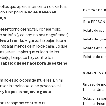
quellos que aparentemente no existen,
ENTRADES 
ado sino porque
no se tienen en
ajo
.
Be a PERSON m
el entorno del hogar. Por ejemplo,
Relato de cua
de antaño (y de hoy, no nos engañemos)
Relats de Qua
e su familia
. Algunas trabajan fuera
 trabajar menos dentro de casa. Lo que
Relatos de cua
mujeres limpias que cuidan de los
Relatos de cu
rabajo, tampoco hay contrato ni
trabajo que se hace porque se tiene
COMENTARI
sa no es solo cosa de mujeres. En mi
Un caso de mobb
nsar la cocina se lo he pasado a mi
lunes
en
Un ca
 y lo que es mejor, le gusta.
Soluciones para
an trabajo sin contrato ni
lunes
en
Enemi