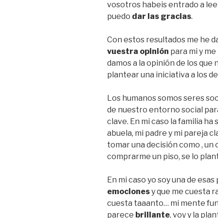
vosotros habeis entrado a leer
puedo
dar las gracias
.
Con estos resultados me he d
vuestra
opinión
para mi y me
damos a la opinión de los qu
plantear una iniciativa a los d
Los humanos somos seres soc
de nuestro entorno social pa
clave. En mi caso la familia ha
abuela, mi padre y mi pareja c
tomar una decisión como , un c
comprarme un piso, se lo plan
En mi caso yo soy una de esas
emociones
y que me cuesta r
cuesta taaanto… mi mente fun
parece
brillante
, voy y la pla