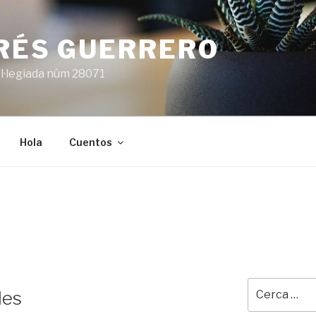
ARÉS GUERRERO
l·legiada núm 28071
Hola
Cuentos
Cerca:
les