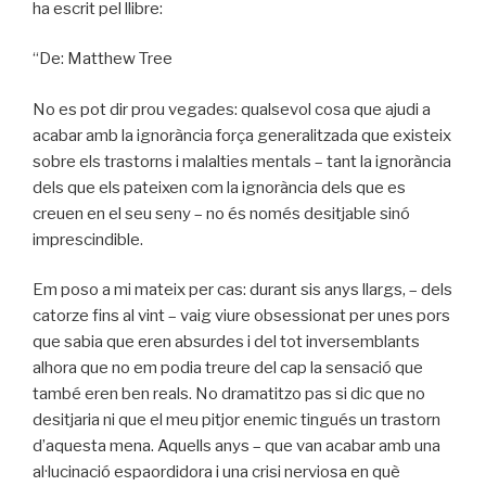
ha escrit pel llibre:
“De: Matthew Tree
No es pot dir prou vegades: qualsevol cosa que ajudi a
acabar amb la ignorància força generalitzada que existeix
sobre els trastorns i malalties mentals – tant la ignorància
dels que els pateixen com la ignorància dels que es
creuen en el seu seny – no és només desitjable sinó
imprescindible.
Em poso a mi mateix per cas: durant sis anys llargs, – dels
catorze fins al vint – vaig viure obsessionat per unes pors
que sabia que eren absurdes i del tot inversemblants
alhora que no em podia treure del cap la sensació que
també eren ben reals. No dramatitzo pas si dic que no
desitjaria ni que el meu pitjor enemic tingués un trastorn
d’aquesta mena. Aquells anys – que van acabar amb una
al·lucinació espaordidora i una crisi nerviosa en què