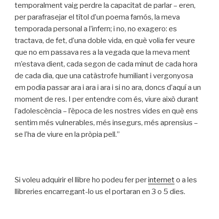
temporalment vaig perdre la capacitat de parlar – eren,
per parafrasejar el tìtol d’un poema famós, la meva
temporada personal a l’infern; i no, no exagero: es
tractava, de fet, d’una doble vida, en què volia fer veure
que no em passava res a la vegada que la meva ment
m’estava dient, cada segon de cada minut de cada hora
de cada dia, que una catàstrofe humiliant i vergonyosa
em podia passar ara i ara i ara i si no ara, doncs d’aquí a un
moment de res. I per entendre com és, viure això durant
l’adolescència – l’època de les nostres vides en què ens
sentim més vulnerables, més insegurs, més aprensius –
se l’ha de viure en la pròpia pell.”
Si voleu adquirir el llibre ho podeu fer per
internet
o a les
llibreries encarregant-lo us el portaran en 3 o 5 dies.