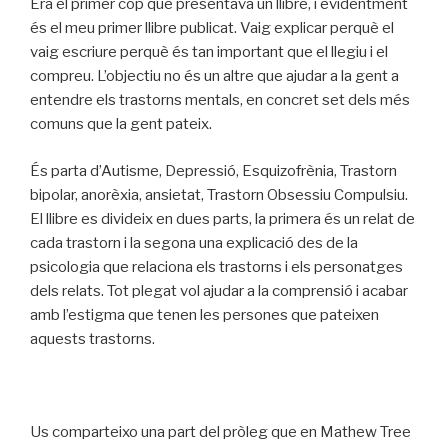
Era el primer cop que presentava un llibre, i evidentment
és el meu primer llibre publicat. Vaig explicar perquè el
vaig escriure perquè és tan important que el llegiu i el
compreu. L’objectiu no és un altre que ajudar a la gent a
entendre els trastorns mentals, en concret set dels més
comuns que la gent pateix.
És parta d’Autisme, Depressió, Esquizofrènia, Trastorn
bipolar, anorèxia, ansietat, Trastorn Obsessiu Compulsiu.
El llibre es divideix en dues parts, la primera és un relat de
cada trastorn i la segona una explicació des de la
psicologia que relaciona els trastorns i els personatges
dels relats. Tot plegat vol ajudar a la comprensió i acabar
amb l’estigma que tenen les persones que pateixen
aquests trastorns.
Us comparteixo una part del pròleg que en Mathew Tree