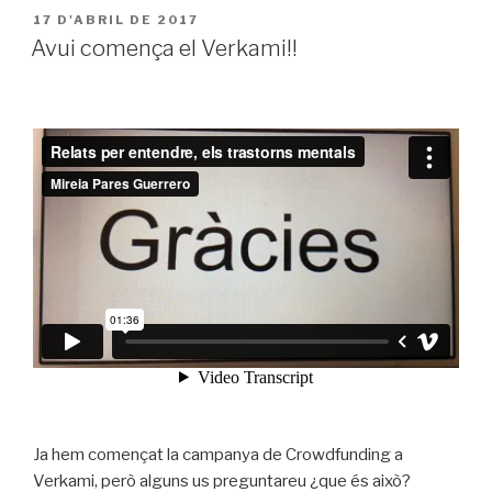
PUBLICAT
17 D'ABRIL DE 2017
A
Avui comença el Verkami!!
Ja hem començat la campanya de Crowdfunding a
Verkami, però alguns us preguntareu ¿que és això?