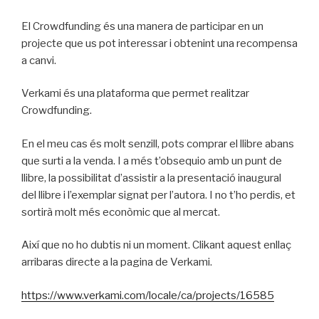
El Crowdfunding és una manera de participar en un
projecte que us pot interessar i obtenint una recompensa
a canvi.
Verkami és una plataforma que permet realitzar
Crowdfunding.
En el meu cas és molt senzill, pots comprar el llibre abans
que surti a la venda. I a més t’obsequio amb un punt de
llibre, la possibilitat d’assistir a la presentació inaugural
del llibre i l’exemplar signat per l’autora. I no t’ho perdis, et
sortirà molt més econòmic que al mercat.
Així que no ho dubtis ni un moment. Clikant aquest enllaç
arribaras directe a la pagina de Verkami.
https://www.verkami.com/locale/ca/projects/16585