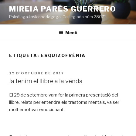
Vés
MIREIA PARÉS GUERRERO
al
Psicòloga i psicopedagoga. Col·legiada núm 28071
contingut
Menú
ETIQUETA:
ESQUIZOFRÈNIA
PUBLICAT
19 D'OCTUBRE DE 2017
A
Ja tenim el llibre a la venda
El 29 de setembre vam fer la primera presentació del
llibre, relats per entendre els trastorns mentals, va ser
molt emotiva i emocionant.