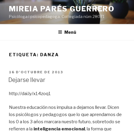
Vés
MIREIA PARÉS GUERRERO
al
Psicòloga i psicopedagoga. Col·legiada núm 28071
contingut
Menú
ETIQUETA:
DANZA
PUBLICAT
16 D'OCTUBRE DE 2013
A
Dejarse llevar
http://dai.ly/x14zoq1
Nuestra educación nos impulsa a dejarnos llevar. Dicen
los psicólogos y pedagogos que lo que aprendamos de
los 0 a los 3 años marcara nuestro futuro, sobretodo se
refieren a la
inteligencia emocional
, la forma que