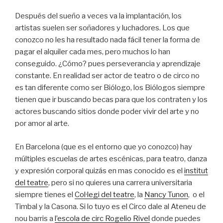
Después del sueño a veces va la implantación, los
artistas suelen ser soñadores y luchadores. Los que
conozco no les ha resultado nada fácil tener la forma de
pagar el alquiler cada mes, pero muchos lo han
conseguido. ¿Cómo? pues perseverancia y aprendizaje
constante. En realidad ser actor de teatro o de circo no
es tan diferente como ser Biólogo, los Biólogos siempre
tienen que ir buscando becas para que los contraten y los
actores buscando sitios donde poder vivir del arte y no
por amor al arte.
En Barcelona (que es el entorno que yo conozco) hay
múltiples escuelas de artes escénicas, para teatro, danza
y expresión corporal quizás en mas conocido es el
institut
del teatre
, pero si no quieres una carrera universitaria
siempre tienes el
Col·legi del teatre
, la
Nancy Tunon
, o el
Timbal y la Casona. Si lo tuyo es el Circo dale al Ateneu de
nou barris a
l’escola de circ Rogelio Rivel
donde puedes