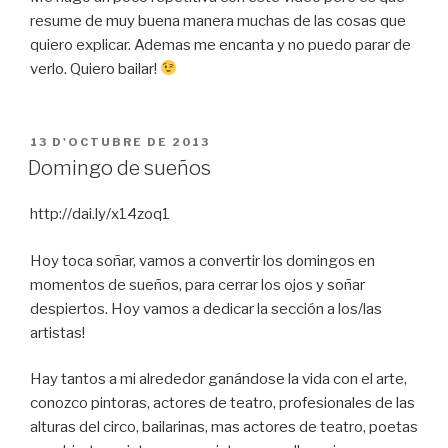
resume de muy buena manera muchas de las cosas que
quiero explicar. Ademas me encanta y no puedo parar de
verlo. Quiero bailar!
PUBLICAT
13 D'OCTUBRE DE 2013
A
Domingo de sueños
http://dai.ly/x14zoq1
Hoy toca soñar, vamos a convertir los domingos en
momentos de sueños, para cerrar los ojos y soñar
despiertos. Hoy vamos a dedicar la sección a los/las
artistas!
Hay tantos a mi alrededor ganándose la vida con el arte,
conozco pintoras, actores de teatro, profesionales de las
alturas del circo, bailarinas, mas actores de teatro, poetas