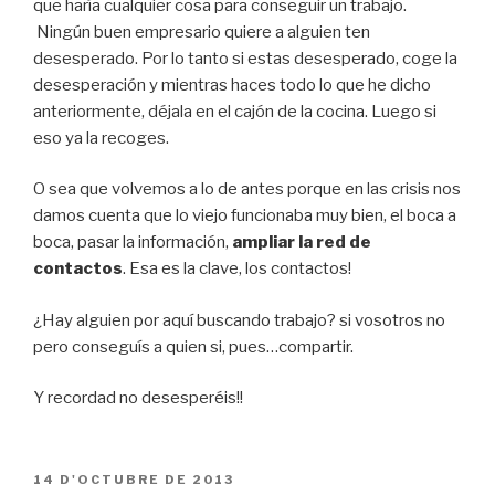
que haría cualquier cosa para conseguir un trabajo.
Ningún buen empresario quiere a alguien ten
desesperado. Por lo tanto si estas desesperado, coge la
desesperación y mientras haces todo lo que he dicho
anteriormente, déjala en el cajón de la cocina. Luego si
eso ya la recoges.
O sea que volvemos a lo de antes porque en las crisis nos
damos cuenta que lo viejo funcionaba muy bien, el boca a
boca, pasar la información,
ampliar la red de
contactos
. Esa es la clave, los contactos!
¿Hay alguien por aquí buscando trabajo? si vosotros no
pero conseguís a quien si, pues…compartir.
Y recordad no desesperéis!!
PUBLICAT
14 D'OCTUBRE DE 2013