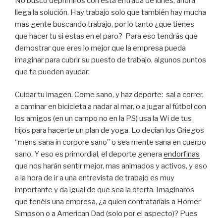
No busco deprimiros con esta entrada de lunes, ahora
llega la solución. Hay trabajo solo que también hay mucha
mas gente buscando trabajo, por lo tanto ¿que tienes
que hacer tu si estas en el paro? Para eso tendrás que
demostrar que eres lo mejor que la empresa pueda
imaginar para cubrir su puesto de trabajo, algunos puntos
que te pueden ayudar:
Cuidar tu imagen. Come sano, y haz deporte: sal a correr,
a caminar en bicicleta a nadar al mar, o a jugar al fútbol con
los amigos (en un campo no en la PS) usa la Wi de tus
hijos para hacerte un plan de yoga. Lo decían los Griegos
“mens sana in corpore sano” o sea mente sana en cuerpo
sano. Y eso es primordial, el deporte genera
endorfinas
que nos harán sentir mejor, mas animados y activos, y eso
a la hora de ir a una entrevista de trabajo es muy
importante y da igual de que sea la oferta. Imaginaros
que tenéis una empresa, ¿a quien contrataríais a Homer
Simpson o a American Dad (solo por el aspecto)? Pues