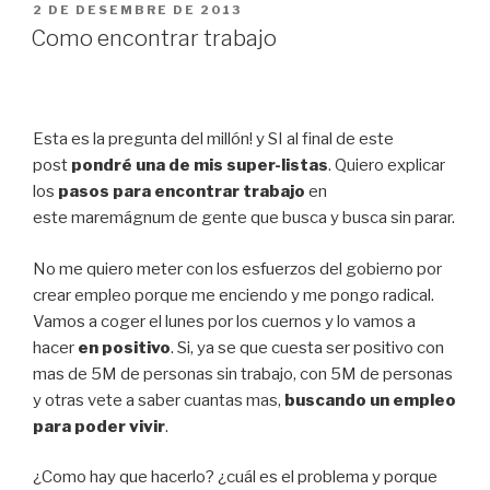
PUBLICAT
2 DE DESEMBRE DE 2013
A
Como encontrar trabajo
Esta es la pregunta del millón! y SI al final de este
post
pondré una de mis super-listas
. Quiero explicar
los
pasos para encontrar trabajo
en
este maremágnum de gente que busca y busca sin parar.
No me quiero meter con los esfuerzos del gobierno por
crear empleo porque me enciendo y me pongo radical.
Vamos a coger el lunes por los cuernos y lo vamos a
hacer
en positivo
. Si, ya se que cuesta ser positivo con
mas de 5M de personas sin trabajo, con 5M de personas
y otras vete a saber cuantas mas,
buscando un empleo
para poder vivir
.
¿Como hay que hacerlo? ¿cuál es el problema y porque