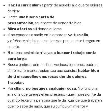
Haz tu curriculum
a partir de aquello a lo que te quieres
dedicar.
Hazte
una buena carta de
presentación
, acuérdate de venderte bien.
Mira ofertas
allí donde quieras.
si no conoces a nadie en la empresa
ve tu a ella
,
y ofrécete a hablar con quien sea para que te tengan en
cuenta.
No
seas pesimista ni vayas a
buscar trabajo con la
cara larga
.
Busca amigos, primos, tios, vecinos, tenderos, padres,
abuelos hermanos, quien sea que consiga
hablar bien
de ti en aquellos empresas donde quieres
trabajar.
Por ultimo,
no busques cualquier cosa
. No funciona,
imagina que tu eres el empresario, ¿que impresión te da
cuando llega una persona que le da igual de que trabajar?
que no sabe de nada, que su curriculum miente y