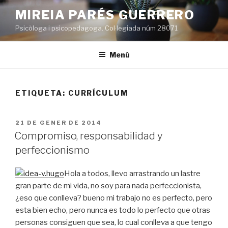
Vés
MIREIA PARÉS GUERRERO
al
Psicòloga i psicopedagoga. Col·legiada núm 28071
contingut
Menú
ETIQUETA:
CURRÍCULUM
PUBLICAT
21 DE GENER DE 2014
A
Compromiso, responsabilidad y
perfeccionismo
Hola a todos, llevo arrastrando un lastre
gran parte de mi vida, no soy para nada perfeccionista,
¿eso que conlleva? bueno mi trabajo no es perfecto, pero
esta bien echo, pero nunca es todo lo perfecto que otras
personas consiguen que sea, lo cual conlleva a que tengo