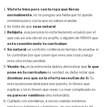
Vístete bien pero con la ropa que llevas
normalmente
, no te pongas una falda que te queda
monisima pero con la que no sabes ni andar.
Se trata de que
seas natural
Relájate
, esa persona no esta haciendo un juicio por el
que vas a ir a la cárcel, es un jefe, o alguien de RRHH que
esta considerando tu curriculum
Se natural
, un contrato conlleva un tiempo de prueba, si
te contratan por que creen que eres una cosa y luego
eres otra estas perdida.
Vende-te,
en la entrevista debes demostrar que
lo que
pone en tu curriculum
es verdad, se debe notar que
dominas eso que en la oferta necesitan de ti
. Tu
eres la persona ideal para ese puesto, lo tienes que
explicar y se lo tienen que creer. Lo mas complicado es
no parecer vanidoso
sino entendido.
Cuidado con enrollarse, a veces cuando estamos
nerviosos hablamos y hablamos, en una entrevista de