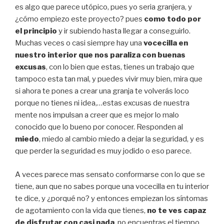
es algo que parece utópico, pues yo seria granjera, y
¿cómo empiezo este proyecto? pues
como todo por
el principio
y ir subiendo hasta llegar a conseguirlo.
Muchas veces o casi siempre hay una
vocecilla en
nuestro interior que nos paraliza con buenas
excusas
, con lo bien que estas, tienes un trabajo que
tampoco esta tan mal, y puedes vivir muy bien, mira que
si ahora te pones a crear una granja te volverás loco
porque no tienes ni idea,…estas excusas de nuestra
mente nos impulsan a creer que es mejor lo malo
conocido que lo bueno por conocer. Responden al
miedo
, miedo al cambio miedo a dejar la seguridad, y es
que perder la seguridad es muy jodido o eso parece.
A veces parece mas sensato conformarse con lo que se
tiene, aun que no sabes porque una vocecilla en tu interior
te dice, y ¿porqué no? y entonces empiezan los síntomas
de agotamiento con la vida que tienes,
no te ves capaz
de disfrutar con casi nada
, no encuentras el tiempo